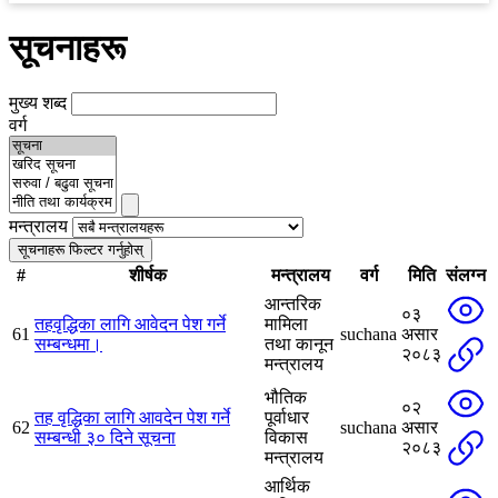
सूचनाहरू
मुख्य शब्द
वर्ग
मन्त्रालय
सूचनाहरू फिल्टर गर्नुहोस्
#
शीर्षक
मन्त्रालय
वर्ग
मिति
संलग्न
आन्तरिक
०३
तहवृद्धिका लागि आवेदन पेश गर्ने
मामिला
61
suchana
असार
सम्बन्धमा।
तथा कानून
२०८३
मन्त्रालय
भौतिक
०२
तह वृद्धिका लागि आवदेन पेश गर्ने
पूर्वाधार
62
suchana
असार
सम्बन्धी ३० दिने सूचना
विकास
२०८३
मन्त्रालय
आर्थिक