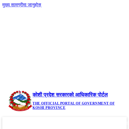
मुख्य सामग्रीमा जानुहोस्
-
नेपाली
|
English
+A
A
२५ साउन २०८३, सोमबार | Monday, August 10,
2026
कोशी प्रदेश सरकारको आधिकारिक पोर्टल
THE OFFICIAL PORTAL OF GOVERNMENT OF
KOSHI PROVINCE
गृहपृष्ठ
मौजुदा कानूनहरु
नीति तथा कार्यक्रम
सूचनाहरु
आवध
▼
▼