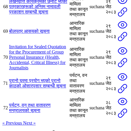
लेखनवृत्ति कार्यक्रमको छनोट भएका
२९
मामिला
68
पत्रकारहरूको अन्तिम नामावली
suchana
जेठ
तथा कानून
प्रकाशन सम्बन्धी सूचना
२०८३
मन्त्रालय
आन्तरिक
२९
मामिला
69
बोलपत्र आसयको सूचना
suchana
जेठ
तथा कानून
२०८३
मन्त्रालय
Invitation for Sealed Quotation
आन्तरिक
for the Procurement of Group
२९
मामिला
70
Personal Insurance (Health,
suchana
जेठ
तथा कानून
Accidental, Critical Illness) for
२०८३
मन्त्रालय
Journalists
पर्यटन, वन
२९
पुरानो घरमा प्रयोग भएको पुरानो
तथा
71
suchana
जेठ
काठको ओसारपसार सम्बन्धी सूचना
वातावरण
२०८३
मन्त्रालय
आन्तरिक
२८
पर्यटन, वन तथा वातावरण
मामिला
72
suchana
जेठ
मन्त्रालयको सूचना
तथा कानून
२०८३
मन्त्रालय
« Previous
Next »