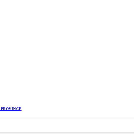
I PROVINCE
धिक योजना
प्रतिवेदन
प्रकाशन
पदपूर्ती
सबै निकाय
अन्य
▼
▼
▼