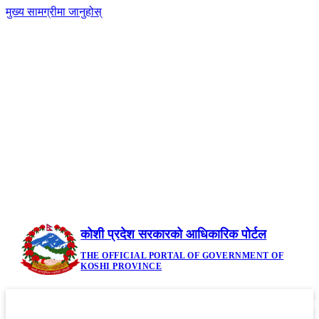
मुख्य सामग्रीमा जानुहोस्
-
नेपाली
|
English
+A
A
२३ साउन २०८३, शनिबार | Saturday, August 8,
2026
कोशी प्रदेश सरकारको आधिकारिक पोर्टल
THE OFFICIAL PORTAL OF GOVERNMENT OF
KOSHI PROVINCE
गृहपृष्ठ
मौजुदा कानूनहरु
नीति तथा कार्यक्रम
सूचनाहरु
आवध
▼
▼