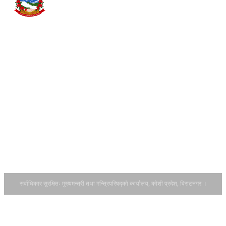
कार्यविधि, २०८२
हिमाल, पहाड र
सम्पर्क
सिटरोल फाराम
तराईसम्म फैलिएको यस
डाउनलोड
कोशी प्रदेशमा झापा,
गर्नुहोस् ।
इलाम, पाँचथर,
आ.व.२०८२-८३
ताप्लेजुङ, संखुवासभा,
को सवारी साधन
तेह्रथुम, भोजपुर,
कर बाँडफाँटको
धनकुटा, खोटाङ,
हिस्सा र
सुनसरी, मोरङ,
अनुमानित रकम
सोलुखुम्बु, ओखलढुङ्गा
सम्बन्धमा।
र उदयपुर गरी जम्मा १४
आर्थिक वर्ष
वटा जिल्ला पर्दछन् ।
२०८३/८४ को
यस प्रदेशको पूर्वतर्फ
नीति तथा
भारतको पश्चिम बङ...
कार्यक्रमका
लागि राय सुझाव
उपलब्ध गराउने
सम्बन्धमा ।
सर्वाधिकार सुरक्षितः मुख्यमन्त्री तथा मन्त्रिपरिषद्को कार्यालय, कोशी प्रदेश, विराटनगर ।