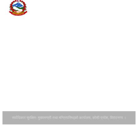
हस्तान्तरण
अन्य
कार्यविधि, २०८२
हिमाल, पहाड र
सम्पर्क
सिटरोल फाराम
तराईसम्म फैलिएको यस
डाउनलोड
कोशी प्रदेशमा झापा,
गर्नुहोस् ।
इलाम, पाँचथर,
आ.व.२०८२-८३
ताप्लेजुङ, संखुवासभा,
को सवारी साधन
तेह्रथुम, भोजपुर,
कर बाँडफाँटको
धनकुटा, खोटाङ,
हिस्सा र
सुनसरी, मोरङ,
अनुमानित रकम
सोलुखुम्बु, ओखलढुङ्गा
सम्बन्धमा।
र उदयपुर गरी जम्मा १४
आर्थिक वर्ष
वटा जिल्ला पर्दछन् ।
२०८३/८४ को
यस प्रदेशको पूर्वतर्फ
नीति तथा
भारतको पश्चिम बङ...
कार्यक्रमका
लागि राय सुझाव
उपलब्ध गराउने
सम्बन्धमा ।
सर्वाधिकार सुरक्षितः मुख्यमन्त्री तथा मन्त्रिपरिषद्को कार्यालय, कोशी प्रदेश, विराटनगर ।