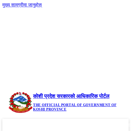
मुख्य सामग्रीमा जानुहोस्
-
नेपाली
|
English
+A
A
२१ साउन २०८३, बिहिबार | Thursday, August 6,
2026
कोशी प्रदेश सरकारको आधिकारिक पोर्टल
THE OFFICIAL PORTAL OF GOVERNMENT OF
KOSHI PROVINCE
गृहपृष्ठ
मौजुदा कानूनहरु
नीति तथा कार्यक्रम
सूचनाहरु
आवध
▼
▼