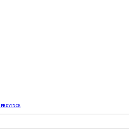
I PROVINCE
धिक योजना
प्रतिवेदन
प्रकाशन
पदपूर्ती
सबै निकाय
अन्य
▼
▼
▼