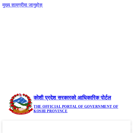
मुख्य सामग्रीमा जानुहोस्
-
नेपाली
|
English
+A
A
२३ साउन २०८३, शनिबार | Saturday, August 8,
2026
कोशी प्रदेश सरकारको आधिकारिक पोर्टल
THE OFFICIAL PORTAL OF GOVERNMENT OF
KOSHI PROVINCE
गृहपृष्ठ
मौजुदा कानूनहरु
नीति तथा कार्यक्रम
सूचनाहरु
आवध
▼
▼