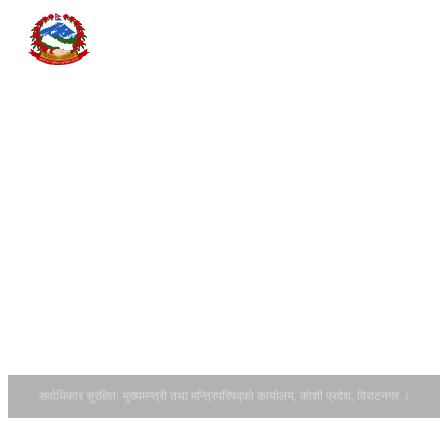
निकाय
सम्पन्न आयोजना
PROVINCE
हस्तान्तरण
अन्य
कार्यविधि, २०८२
हिमाल, पहाड र
सम्पर्क
सिटरोल फाराम
तराईसम्म फैलिएको यस
डाउनलोड
कोशी प्रदेशमा झापा,
गर्नुहोस् ।
इलाम, पाँचथर,
आ.व.२०८२-८३
ताप्लेजुङ, संखुवासभा,
को सवारी साधन
तेह्रथुम, भोजपुर,
कर बाँडफाँटको
धनकुटा, खोटाङ,
हिस्सा र
सुनसरी, मोरङ,
अनुमानित रकम
सोलुखुम्बु, ओखलढुङ्गा
सम्बन्धमा।
र उदयपुर गरी जम्मा १४
आर्थिक वर्ष
वटा जिल्ला पर्दछन् ।
२०८३/८४ को
यस प्रदेशको पूर्वतर्फ
नीति तथा
भारतको पश्चिम बङ...
कार्यक्रमका
लागि राय सुझाव
उपलब्ध गराउने
सम्बन्धमा ।
सर्वाधिकार सुरक्षितः मुख्यमन्त्री तथा मन्त्रिपरिषद्को कार्यालय, कोशी प्रदेश, विराटनगर ।