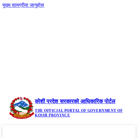
मुख्य सामग्रीमा जानुहोस्
-
नेपाली
|
English
+A
A
२२ साउन २०८३, शुक्रबार | Friday, August 7,
2026
कोशी प्रदेश सरकारको आधिकारिक पोर्टल
THE OFFICIAL PORTAL OF GOVERNMENT OF
KOSHI PROVINCE
गृहपृष्ठ
मौजुदा कानूनहरु
नीति तथा कार्यक्रम
सूचनाहरु
आवध
▼
▼