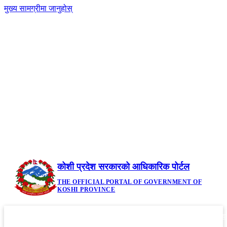
मुख्य सामग्रीमा जानुहोस्
-
नेपाली
|
English
+A
A
२३ साउन २०८३, शनिबार | Saturday, August 8,
2026
कोशी प्रदेश सरकारको आधिकारिक पोर्टल
THE OFFICIAL PORTAL OF GOVERNMENT OF
KOSHI PROVINCE
गृहपृष्ठ
मौजुदा कानूनहरु
नीति तथा कार्यक्रम
सूचनाहरु
आवध
▼
▼