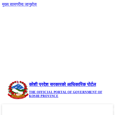
मुख्य सामग्रीमा जानुहोस्
-
नेपाली
|
English
+A
A
२३ साउन २०८३, शनिबार | Saturday, August 8,
2026
कोशी प्रदेश सरकारको आधिकारिक पोर्टल
THE OFFICIAL PORTAL OF GOVERNMENT OF
KOSHI PROVINCE
गृहपृष्ठ
मौजुदा कानूनहरु
नीति तथा कार्यक्रम
सूचनाहरु
आवध
▼
▼