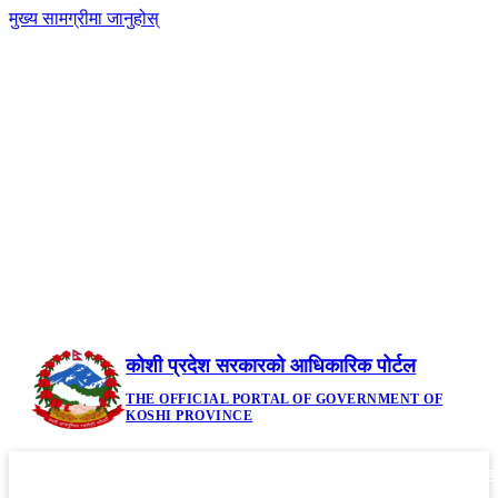
मुख्य सामग्रीमा जानुहोस्
-
नेपाली
|
English
+A
A
२३ साउन २०८३, शनिबार | Saturday, August 8,
2026
कोशी प्रदेश सरकारको आधिकारिक पोर्टल
THE OFFICIAL PORTAL OF GOVERNMENT OF
KOSHI PROVINCE
गृहपृष्ठ
मौजुदा कानूनहरु
नीति तथा कार्यक्रम
सूचनाहरु
आवध
▼
▼