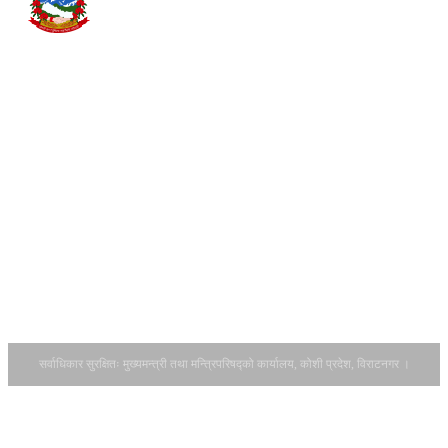
कार्यविधि, २०८२
हिमाल, पहाड र
सम्पर्क
सिटरोल फाराम
तराईसम्म फैलिएको यस
डाउनलोड
कोशी प्रदेशमा झापा,
गर्नुहोस् ।
इलाम, पाँचथर,
आ.व.२०८२-८३
ताप्लेजुङ, संखुवासभा,
को सवारी साधन
तेह्रथुम, भोजपुर,
कर बाँडफाँटको
धनकुटा, खोटाङ,
हिस्सा र
सुनसरी, मोरङ,
अनुमानित रकम
सोलुखुम्बु, ओखलढुङ्गा
सम्बन्धमा।
र उदयपुर गरी जम्मा १४
आर्थिक वर्ष
वटा जिल्ला पर्दछन् ।
२०८३/८४ को
यस प्रदेशको पूर्वतर्फ
नीति तथा
भारतको पश्चिम बङ...
कार्यक्रमका
लागि राय सुझाव
उपलब्ध गराउने
सम्बन्धमा ।
सर्वाधिकार सुरक्षितः मुख्यमन्त्री तथा मन्त्रिपरिषद्को कार्यालय, कोशी प्रदेश, विराटनगर ।