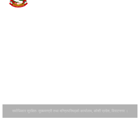
हिमाल, पहाड र
सम्पर्क
सिटरोल फाराम
तराईसम्म फैलिएको यस
डाउनलोड
कोशी प्रदेशमा झापा,
गर्नुहोस् ।
इलाम, पाँचथर,
आ.व.२०८२-८३
ताप्लेजुङ, संखुवासभा,
को सवारी साधन
तेह्रथुम, भोजपुर,
कर बाँडफाँटको
धनकुटा, खोटाङ,
हिस्सा र
सुनसरी, मोरङ,
अनुमानित रकम
सोलुखुम्बु, ओखलढुङ्गा
सम्बन्धमा।
र उदयपुर गरी जम्मा १४
आर्थिक वर्ष
वटा जिल्ला पर्दछन् ।
२०८३/८४ को
यस प्रदेशको पूर्वतर्फ
नीति तथा
भारतको पश्चिम बङ...
कार्यक्रमका
लागि राय सुझाव
उपलब्ध गराउने
सम्बन्धमा ।
सर्वाधिकार सुरक्षितः मुख्यमन्त्री तथा मन्त्रिपरिषद्को कार्यालय, कोशी प्रदेश, विराटनगर ।