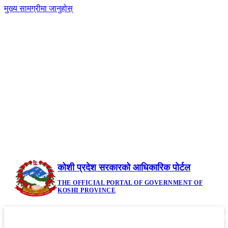
मुख्य सामग्रीमा जानुहोस्
-
नेपाली
|
English
+A
A
२३ साउन २०८३, शनिबार | Saturday, August 8,
2026
कोशी प्रदेश सरकारको आधिकारिक पोर्टल
THE OFFICIAL PORTAL OF GOVERNMENT OF
KOSHI PROVINCE
गृहपृष्ठ
मौजुदा कानूनहरु
नीति तथा कार्यक्रम
सूचनाहरु
आवध
▼
▼