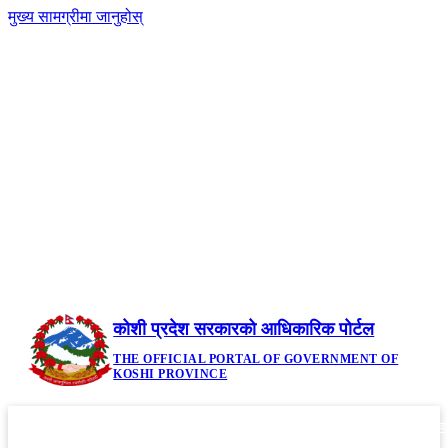
मुख्य सामग्रीमा जानुहोस्
-
नेपाली
|
English
+A
A
२२ साउन २०८३, शुक्रबार | Friday, August 7,
2026
कोशी प्रदेश सरकारको आधिकारिक पोर्टल
THE OFFICIAL PORTAL OF GOVERNMENT OF
KOSHI PROVINCE
गृहपृष्ठ
मौजुदा कानूनहरु
नीति तथा कार्यक्रम
सूचनाहरु
आवध
▼
▼