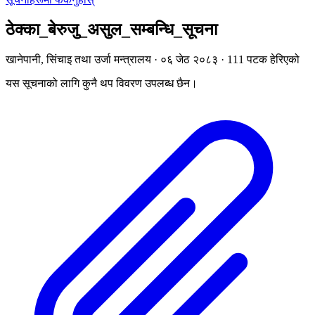
ठेक्का_बेरुजु_असुल_सम्बन्धि_सूचना
खानेपानी, सिंचाइ तथा उर्जा मन्त्रालय · ०६ जेठ २०८३ · 111 पटक हेरिएको
यस सूचनाको लागि कुनै थप विवरण उपलब्ध छैन।