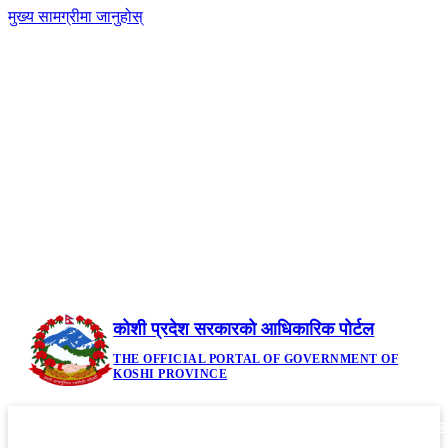
मुख्य सामग्रीमा जानुहोस्
-
नेपाली
|
English
+A
A
२२ साउन २०८३, शुक्रबार | Friday, August 7,
2026
कोशी प्रदेश सरकारको आधिकारिक पोर्टल
THE OFFICIAL PORTAL OF GOVERNMENT OF
KOSHI PROVINCE
गृहपृष्ठ
मौजुदा कानूनहरु
नीति तथा कार्यक्रम
सूचनाहरु
आवध
▼
▼