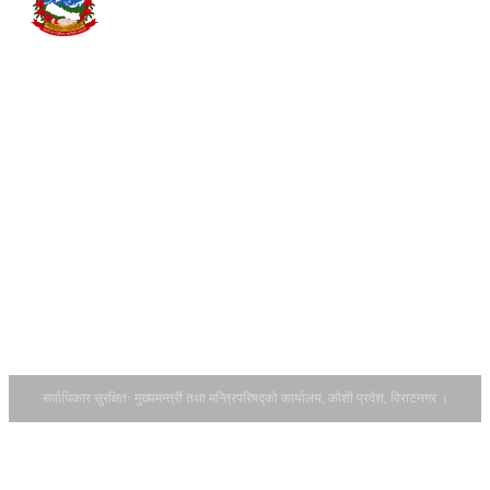
कार्यविधि, २०८२
हिमाल, पहाड र
सम्पर्क
सिटरोल फाराम
तराईसम्म फैलिएको यस
डाउनलोड
कोशी प्रदेशमा झापा,
गर्नुहोस् ।
इलाम, पाँचथर,
आ.व.२०८२-८३
ताप्लेजुङ, संखुवासभा,
को सवारी साधन
तेह्रथुम, भोजपुर,
कर बाँडफाँटको
धनकुटा, खोटाङ,
हिस्सा र
सुनसरी, मोरङ,
अनुमानित रकम
सोलुखुम्बु, ओखलढुङ्गा
सम्बन्धमा।
र उदयपुर गरी जम्मा १४
आर्थिक वर्ष
वटा जिल्ला पर्दछन् ।
२०८३/८४ को
यस प्रदेशको पूर्वतर्फ
नीति तथा
भारतको पश्चिम बङ...
कार्यक्रमका
लागि राय सुझाव
उपलब्ध गराउने
सम्बन्धमा ।
सर्वाधिकार सुरक्षितः मुख्यमन्त्री तथा मन्त्रिपरिषद्को कार्यालय, कोशी प्रदेश, विराटनगर ।