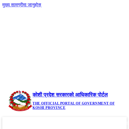
मुख्य सामग्रीमा जानुहोस्
-
नेपाली
|
English
+A
A
२२ साउन २०८३, शुक्रबार | Friday, August 7,
2026
कोशी प्रदेश सरकारको आधिकारिक पोर्टल
THE OFFICIAL PORTAL OF GOVERNMENT OF
KOSHI PROVINCE
गृहपृष्ठ
मौजुदा कानूनहरु
नीति तथा कार्यक्रम
सूचनाहरु
आवध
▼
▼