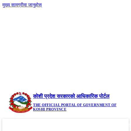
मुख्य सामग्रीमा जानुहोस्
-
नेपाली
|
English
+A
A
२२ साउन २०८३, शुक्रबार | Friday, August 7,
2026
कोशी प्रदेश सरकारको आधिकारिक पोर्टल
THE OFFICIAL PORTAL OF GOVERNMENT OF
KOSHI PROVINCE
गृहपृष्ठ
मौजुदा कानूनहरु
नीति तथा कार्यक्रम
सूचनाहरु
आवध
▼
▼